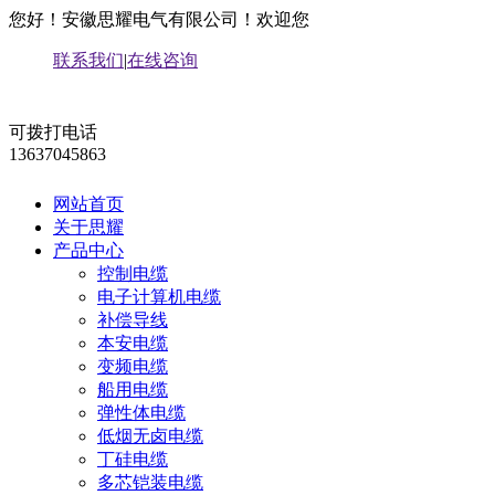
您好！安徽思耀电气有限公司！欢迎您
联系我们
|
在线咨询
可拨打电话
13637045863
网站首页
关于思耀
产品中心
控制电缆
电子计算机电缆
补偿导线
本安电缆
变频电缆
船用电缆
弹性体电缆
低烟无卤电缆
丁硅电缆
多芯铠装电缆